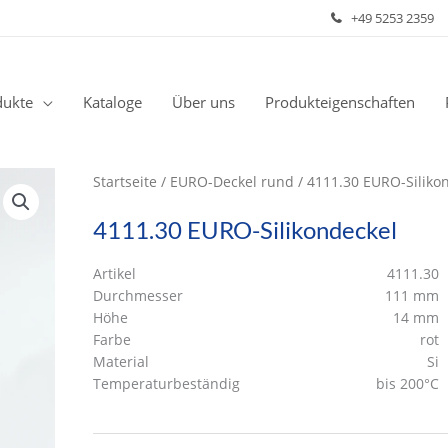
+49 5253 2359
dukte
Kataloge
Über uns
Produkteigenschaften
Startseite
/
EURO-Deckel rund
/ 4111.30 EURO-Siliko
4111.30 EURO-Silikondeckel
Artikel
4111.30
Durchmesser
111 mm
Höhe
14 mm
Farbe
rot
Material
Si
Temperaturbeständig
bis 200°C