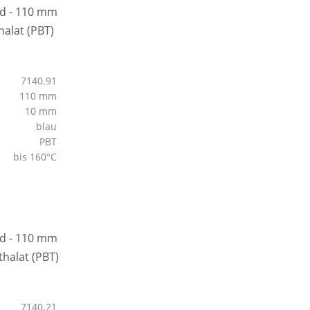
7140.91
110 mm
10 mm
blau
PBT
bis 160°C
7140.21