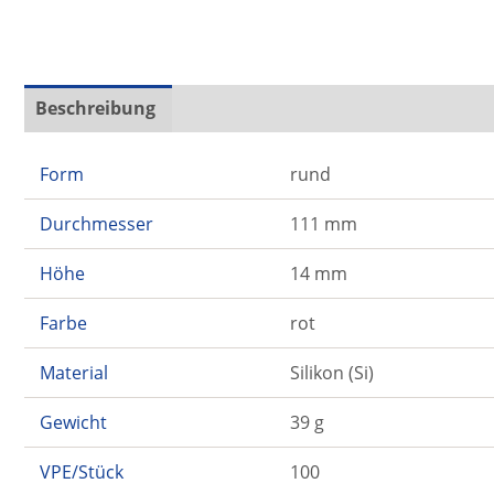
Beschreibung
Zusätzliche Informationen
Form
rund
Durchmesser
111 mm
Höhe
14 mm
Farbe
rot
Material
Silikon (Si)
Gewicht
39 g
VPE/Stück
100