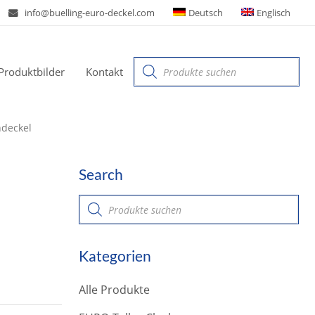
info@buelling-euro-deckel.com
Deutsch
Englisch
Products
Produktbilder
Kontakt
search
ndeckel
Search
P
r
o
d
u
Kategorien
c
t
s
Alle Produkte
s
e
a