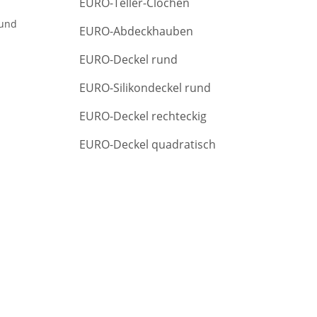
EURO-Teller-Clochen
r
c
rund
EURO-Abdeckhauben
h
EURO-Deckel rund
EURO-Silikondeckel rund
EURO-Deckel rechteckig
EURO-Deckel quadratisch