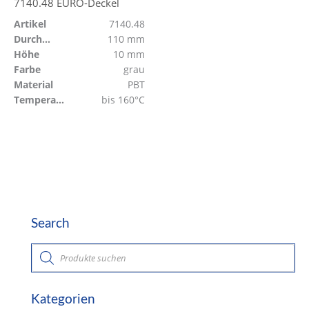
7140.48 EURO-Deckel
Artikel
7140.48
Durchmesser
110 mm
Höhe
10 mm
Farbe
grau
Material
PBT
Temperaturbeständig
bis 160°C
Search
P
r
o
d
u
c
Kategorien
t