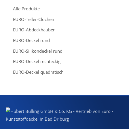
s
s
Alle Produkte
e
a
r
EURO-Teller-Clochen
c
h
EURO-Abdeckhauben
EURO-Deckel rund
EURO-Silikondeckel rund
EURO-Deckel rechteckig
EURO-Deckel quadratisch