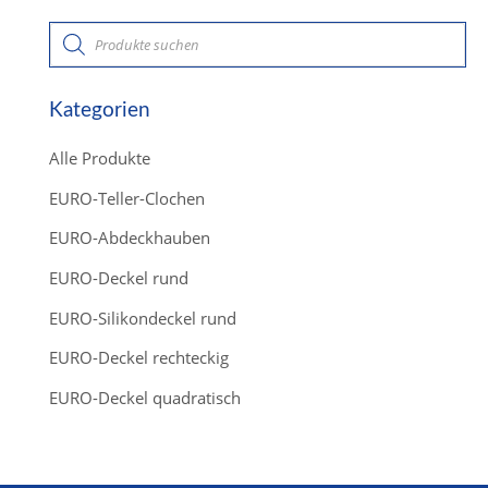
P
r
o
d
u
c
Kategorien
t
s
s
Alle Produkte
e
a
r
EURO-Teller-Clochen
c
h
EURO-Abdeckhauben
EURO-Deckel rund
EURO-Silikondeckel rund
EURO-Deckel rechteckig
EURO-Deckel quadratisch