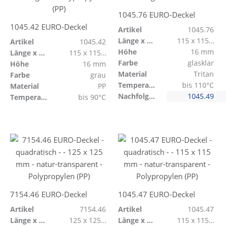
1045.76 EURO-Deckel
1045.42 EURO-Deckel
Artikel
1045.76
Länge x Breite
115 x 115 mm
Artikel
1045.42
Höhe
16 mm
Länge x Breite
115 x 115 mm
Farbe
glasklar
Höhe
16 mm
Material
Tritan
Farbe
grau
Temperaturbeständig
bis 110°C
Material
PP
Nachfolge für Artikel
1045.49
Temperaturbeständig
bis 90°C
7154.46 EURO-Deckel
1045.47 EURO-Deckel
Artikel
7154.46
Artikel
1045.47
Länge x Breite
125 x 125 mm
Länge x Breite
115 x 115 mm