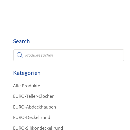
Search
P
r
o
d
u
c
Kategorien
t
s
s
Alle Produkte
e
a
r
EURO-Teller-Clochen
c
h
EURO-Abdeckhauben
EURO-Deckel rund
EURO-Silikondeckel rund