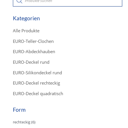
r
o
d
u
c
Kategorien
t
s
s
Alle Produkte
e
a
r
EURO-Teller-Clochen
c
h
EURO-Abdeckhauben
EURO-Deckel rund
EURO-Silikondeckel rund
EURO-Deckel rechteckig
EURO-Deckel quadratisch
Form
rechteckig
(6)