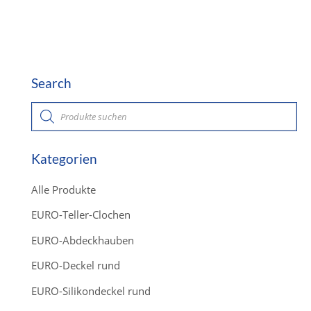
Search
P
r
o
d
u
c
Kategorien
t
s
s
Alle Produkte
e
a
r
EURO-Teller-Clochen
c
h
EURO-Abdeckhauben
EURO-Deckel rund
EURO-Silikondeckel rund