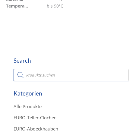
Temperaturbeständig
bis 90°C
Search
P
r
o
d
u
c
Kategorien
t
s
s
Alle Produkte
e
a
r
EURO-Teller-Clochen
c
h
EURO-Abdeckhauben