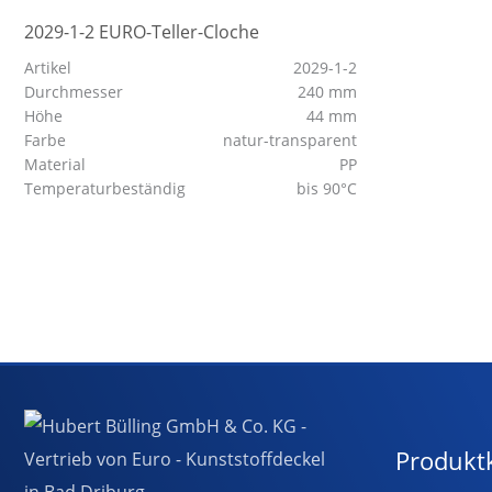
2029-1-2 EURO-Teller-Cloche
Artikel
2029-1-2
Durchmesser
240 mm
Höhe
44 mm
Farbe
natur-transparent
Material
PP
Temperaturbeständig
bis 90°C
Produkt