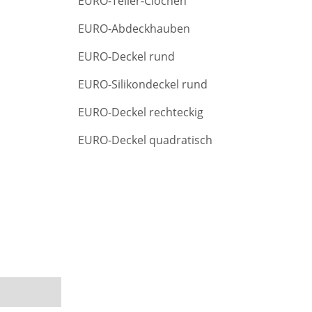
EURO-Teller-Clochen
r
c
EURO-Abdeckhauben
h
EURO-Deckel rund
EURO-Silikondeckel rund
EURO-Deckel rechteckig
EURO-Deckel quadratisch