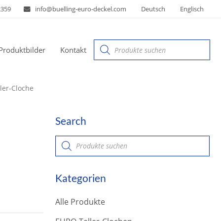
2359
info@buelling-euro-deckel.com
Deutsch
Englisch
Products
Produktbilder
Kontakt
search
ler-Cloche
Search
P
r
o
d
u
Kategorien
c
t
s
Alle Produkte
s
e
a