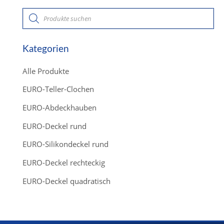
P
r
o
d
u
c
Kategorien
t
s
s
Alle Produkte
e
a
r
EURO-Teller-Clochen
c
h
EURO-Abdeckhauben
EURO-Deckel rund
EURO-Silikondeckel rund
EURO-Deckel rechteckig
EURO-Deckel quadratisch