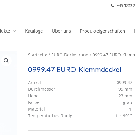
+49 5253 
dukte
Kataloge
Über uns
Produkteigenschaften
Startseite
/
EURO-Deckel rund
/ 0999.47 EURO-Klem
0999.47 EURO-Klemmdeckel
Artikel
0999.47
Durchmesser
95 mm
Höhe
23 mm
Farbe
grau
Material
PP
Temperaturbeständig
bis 90°C