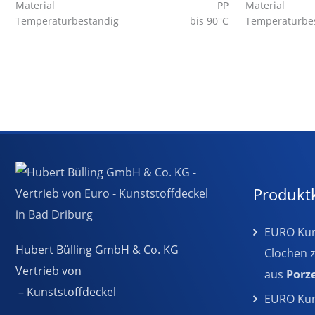
Material
PP
Material
Temperaturbeständig
bis 90°C
Temperaturbe
Produkt
EURO Kuns
Hubert Bülling GmbH & Co. KG
Clochen 
Vertrieb von
aus
Porz
– Kunststoffdeckel
EURO Kuns