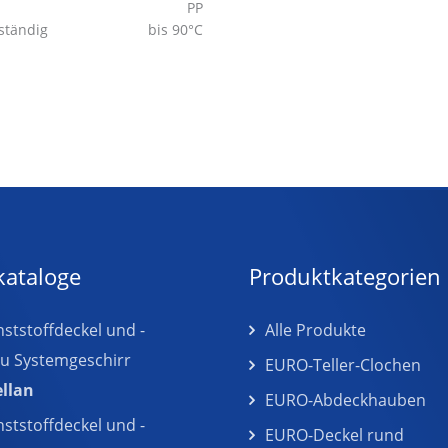
PP
ständig
bis 90°C
kataloge
Produktkategorien
tstoffdeckel und -
Alle Produkte
zu Systemgeschirr
EURO-Teller-Clochen
ellan
EURO-Abdeckhauben
tstoffdeckel und -
EURO-Deckel rund