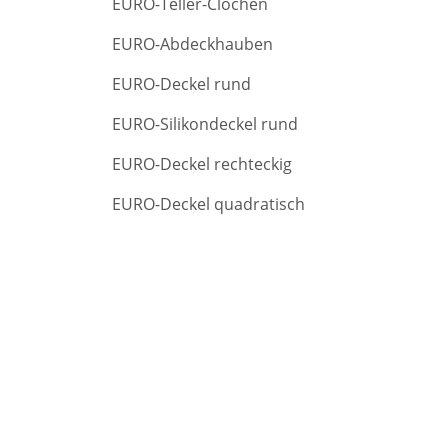
EURO-Teller-Clochen
r
c
EURO-Abdeckhauben
h
EURO-Deckel rund
EURO-Silikondeckel rund
EURO-Deckel rechteckig
EURO-Deckel quadratisch