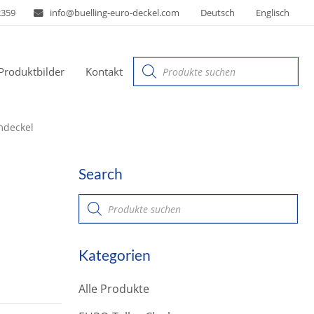
2359
info@buelling-euro-deckel.com
Deutsch
Englisch
Products
Produktbilder
Kontakt
search
mdeckel
Search
P
r
o
d
u
Kategorien
c
t
s
Alle Produkte
s
e
a