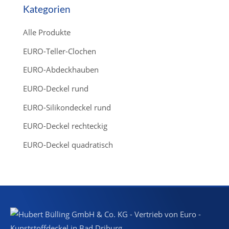
u
c
Kategorien
t
s
s
Alle Produkte
e
a
r
EURO-Teller-Clochen
c
h
EURO-Abdeckhauben
EURO-Deckel rund
EURO-Silikondeckel rund
EURO-Deckel rechteckig
EURO-Deckel quadratisch