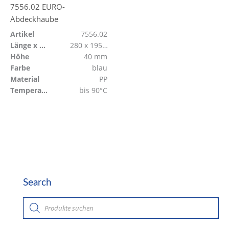
7556.02 EURO-
Abdeckhaube
Artikel
7556.02
Länge x Breite
280 x 195 mm
Höhe
40 mm
Farbe
blau
Material
PP
Temperaturbeständig
bis 90°C
Search
P
r
o
d