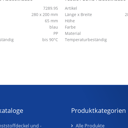
7289.95
Artikel
280 x 200 mm
Länge x Breite
2
65 mm
Höhe
blau
Farbe
PP
Material
ständig
bis 90°C
Temperaturbeständig
kataloge
Produktkategorien
tstoffdeckel und -
Alle Produkte