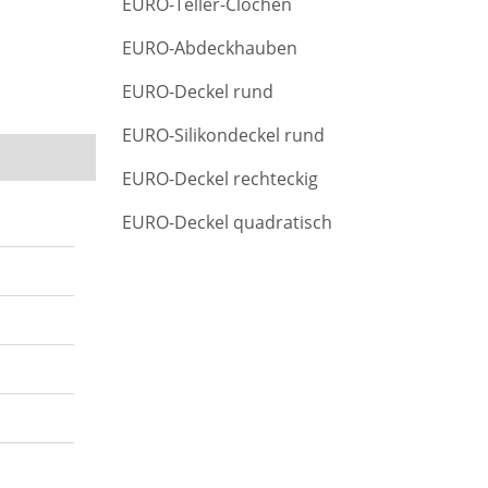
EURO-Teller-Clochen
r
c
EURO-Abdeckhauben
h
EURO-Deckel rund
EURO-Silikondeckel rund
EURO-Deckel rechteckig
EURO-Deckel quadratisch