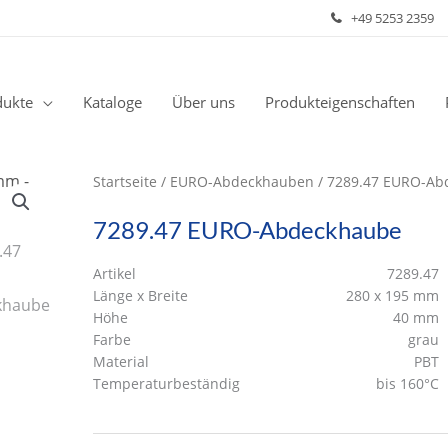
+49 5253 2359
dukte
Kataloge
Über uns
Produkteigenschaften
Startseite
/
EURO-Abdeckhauben
/ 7289.47 EURO-Ab
7289.47 EURO-Abdeckhaube
Artikel
7289.47
Länge x Breite
280 x 195 mm
Höhe
40 mm
Farbe
grau
Material
PBT
Temperaturbeständig
bis 160°C