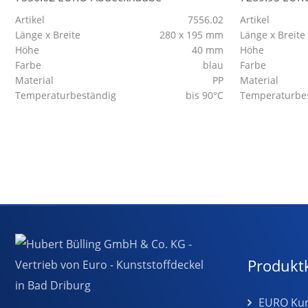
Artikel
7556.02
Artikel
Länge x Breite
280 x 195 mm
Länge x Breite
Höhe
40 mm
Höhe
Farbe
blau
Farbe
Material
PP
Material
Temperaturbeständig
bis 90°C
Temperaturbe
Produkt
EURO Kuns