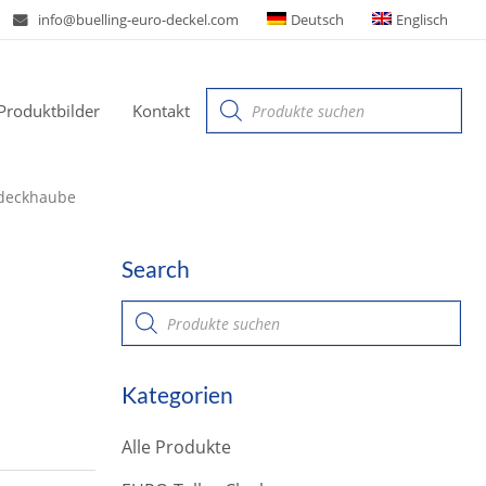
info@buelling-euro-deckel.com
Deutsch
Englisch
Products
Produktbilder
Kontakt
search
deckhaube
Search
P
r
o
d
u
Kategorien
c
t
s
Alle Produkte
s
e
a