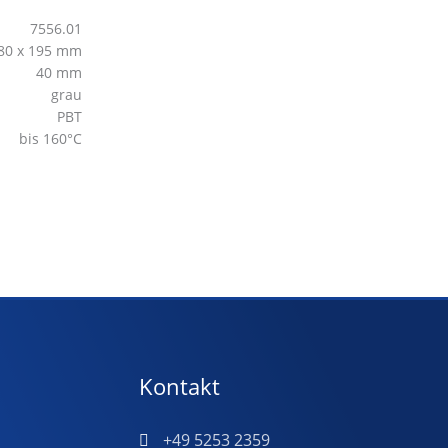
7556.01
80 x 195 mm
40 mm
grau
PBT
bis 160°C
Kontakt
+49 5253 2359