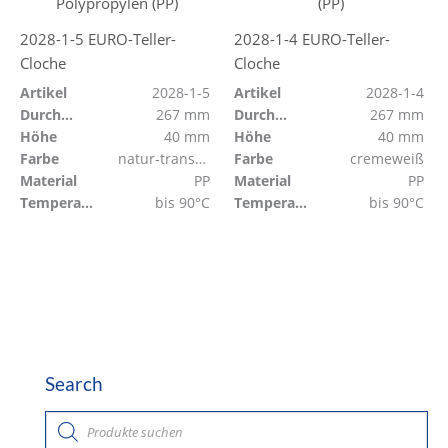
2028-1-5 EURO-Teller-
2028-1-4 EURO-Teller-
Cloche
Cloche
Artikel
2028-1-5
Artikel
2028-1-4
Durchmesser
267 mm
Durchmesser
267 mm
Höhe
40 mm
Höhe
40 mm
Farbe
natur-transparent
Farbe
cremeweiß
Material
PP
Material
PP
Temperaturbeständig
bis 90°C
Temperaturbeständig
bis 90°C
Search
P
r
o