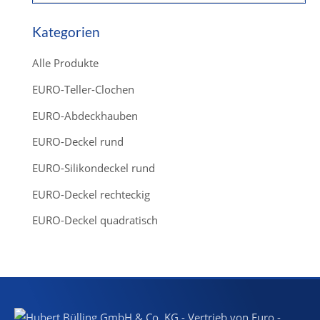
d
u
c
Kategorien
t
s
s
Alle Produkte
e
a
r
EURO-Teller-Clochen
c
h
EURO-Abdeckhauben
EURO-Deckel rund
EURO-Silikondeckel rund
EURO-Deckel rechteckig
EURO-Deckel quadratisch