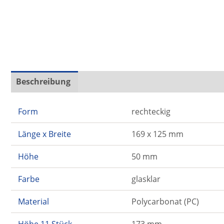
Beschreibung
Zusätzliche Informationen
Form
rechteckig
Länge x Breite
169 x 125 mm
Höhe
50 mm
Farbe
glasklar
Material
Polycarbonat (PC)