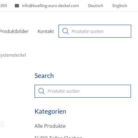
2359
info@buelling-euro-deckel.com
Deutsch
Englisch
Products
Produktbilder
Kontakt
search
Systemdeckel
Search
P
r
o
d
u
Kategorien
c
t
s
Alle Produkte
s
e
a