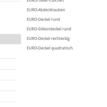
EURO-Teller-Clochen
r
c
EURO-Abdeckhauben
h
EURO-Deckel rund
EURO-Silikondeckel rund
EURO-Deckel rechteckig
EURO-Deckel quadratisch