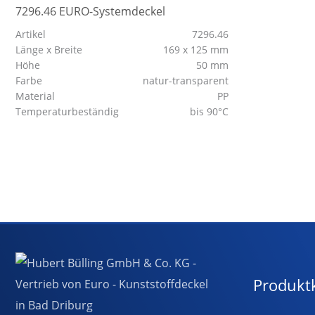
7296.46 EURO-Systemdeckel
Artikel
7296.46
Länge x Breite
169 x 125 mm
Höhe
50 mm
Farbe
natur-transparent
Material
PP
Temperaturbeständig
bis 90°C
Produkt