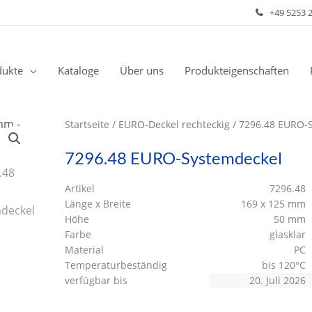
+49 5253 
dukte
Kataloge
Über uns
Produkteigenschaften
Startseite
/
EURO-Deckel rechteckig
/ 7296.48 EURO-
7296.48 EURO-Systemdeckel
Artikel
7296.48
Länge x Breite
169 x 125 mm
Höhe
50 mm
Farbe
glasklar
Material
PC
Temperaturbeständig
bis 120°C
verfügbar bis
20. Juli 2026