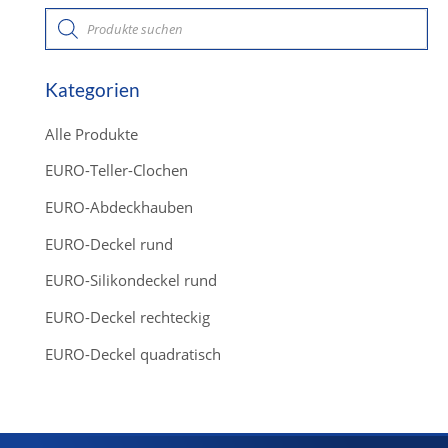
P
r
o
d
u
c
Kategorien
t
s
s
Alle Produkte
e
a
r
EURO-Teller-Clochen
c
h
EURO-Abdeckhauben
EURO-Deckel rund
EURO-Silikondeckel rund
EURO-Deckel rechteckig
EURO-Deckel quadratisch