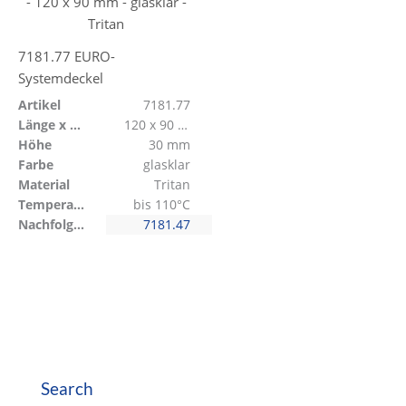
7181.77 EURO-
Systemdeckel
Artikel
7181.77
Länge x Breite
120 x 90 mm
Höhe
30 mm
Farbe
glasklar
Material
Tritan
Temperaturbeständig
bis 110°C
Nachfolge für Artikel
7181.47
Search