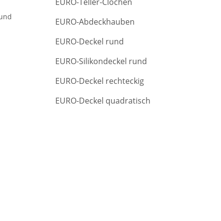
EURO-Teller-Clochen
r
c
rund
EURO-Abdeckhauben
h
EURO-Deckel rund
EURO-Silikondeckel rund
EURO-Deckel rechteckig
EURO-Deckel quadratisch