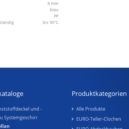
8 mm
blau
PP
ständig
bis 90°C
kataloge
Produktkategorien
tstoffdeckel und -
Alle Produkte
zu Systemgeschirr
EURO-Teller-Clochen
ellan