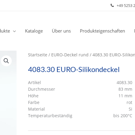
+49 5253 
dukte
Kataloge
Über uns
Produkteigenschaften
Startseite
/
EURO-Deckel rund
/ 4083.30 EURO-Siliko
4083.30 EURO-Silikondeckel
Artikel
4083.30
Durchmesser
83 mm
Höhe
11 mm
Farbe
rot
Material
Si
Temperaturbeständig
bis 200°C