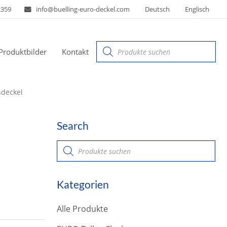
2359
info@buelling-euro-deckel.com
Deutsch
Englisch
Products
Produktbilder
Kontakt
search
ndeckel
Search
P
r
o
d
u
Kategorien
c
t
s
Alle Produkte
s
e
a