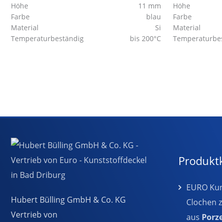
Höhe
11 mm
Höhe
Farbe
blau
Farbe
Material
Si
Material
Temperaturbeständig
bis 200°C
Temperaturbe
Produkt
EURO Kuns
Hubert Bülling GmbH & Co. KG
Clochen 
Vertrieb von
aus
Porz