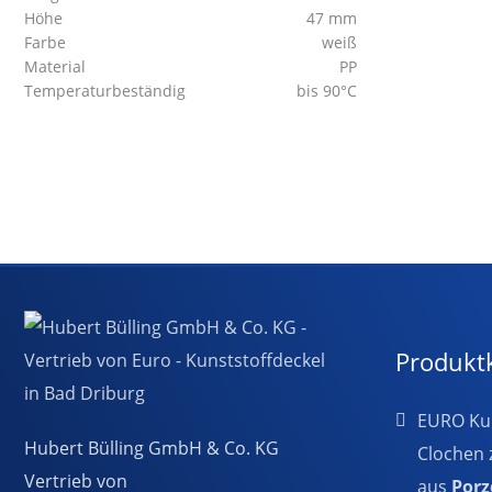
Höhe
47 mm
Farbe
weiß
Material
PP
Temperaturbeständig
bis 90°C
Produkt
EURO Kun
Hubert Bülling GmbH & Co. KG
Clochen 
Vertrieb von
aus
Porz