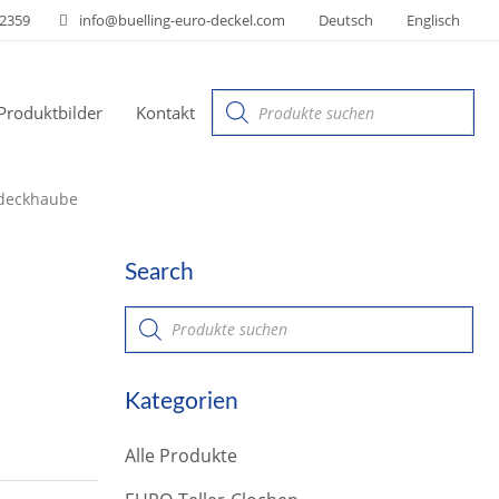
 2359
info@buelling-euro-deckel.com
Deutsch
Englisch
Products
Produktbilder
Kontakt
search
deckhaube
Search
P
r
o
d
u
Kategorien
c
t
s
Alle Produkte
s
e
a