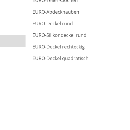
EURO-Teller-Clochen
r
c
EURO-Abdeckhauben
h
EURO-Deckel rund
EURO-Silikondeckel rund
EURO-Deckel rechteckig
EURO-Deckel quadratisch