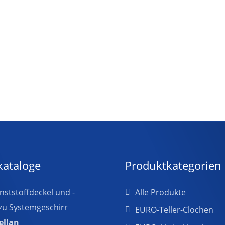
kataloge
Produktkategorien
ststoffdeckel und -
Alle Produkte
zu Systemgeschirr
EURO-Teller-Clochen
ellan