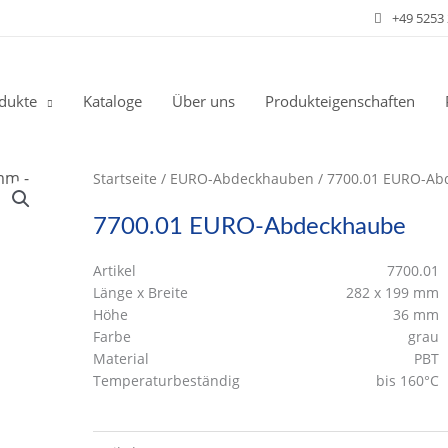
+49 5253
dukte
Kataloge
Über uns
Produkteigenschaften
Startseite
/
EURO-Abdeckhauben
/ 7700.01 EURO-Ab
7700.01 EURO-Abdeckhaube
Artikel
7700.01
Länge x Breite
282 x 199 mm
Höhe
36 mm
Farbe
grau
Material
PBT
Temperaturbeständig
bis 160°C