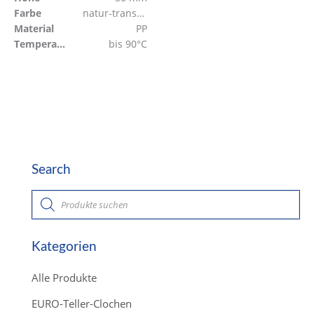
Farbe
natur-transparent
Material
PP
Temperaturbeständig
bis 90°C
Search
P
r
o
d
u
c
Kategorien
t
s
s
Alle Produkte
e
a
r
EURO-Teller-Clochen
c