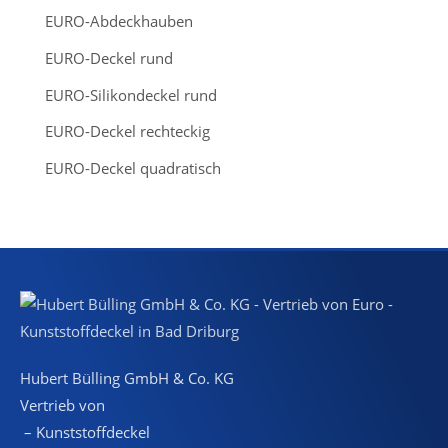
h
EURO-Abdeckhauben
EURO-Deckel rund
EURO-Silikondeckel rund
EURO-Deckel rechteckig
EURO-Deckel quadratisch
Hubert Bülling GmbH & Co. KG
Vertrieb von
– Kunststoffdeckel