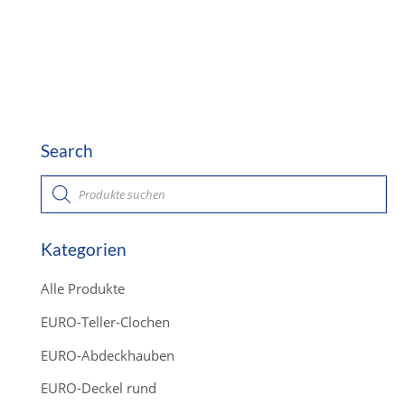
Search
P
r
o
d
u
c
Kategorien
t
s
s
Alle Produkte
e
a
r
EURO-Teller-Clochen
c
h
EURO-Abdeckhauben
EURO-Deckel rund