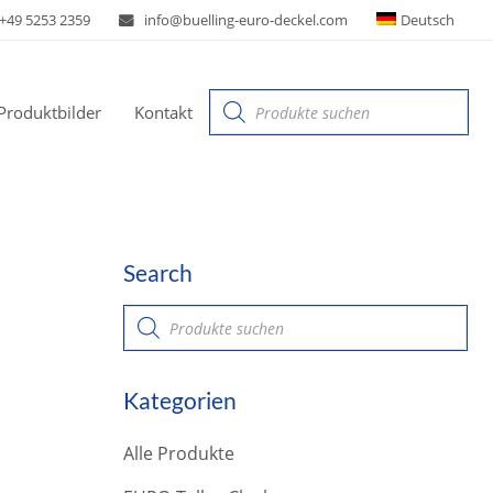
+49 5253 2359
info@buelling-euro-deckel.com
Deutsch
Products
Produktbilder
Kontakt
search
Search
P
r
o
d
u
Kategorien
c
t
s
Alle Produkte
s
e
a