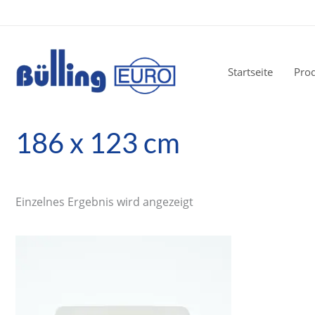
Zum
Inhalt
springen
Startseite
Pro
186 x 123 cm
Einzelnes Ergebnis wird angezeigt