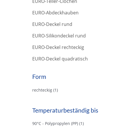
EURO-Teller-Clochen
r
c
EURO-Abdeckhauben
h
EURO-Deckel rund
EURO-Silikondeckel rund
EURO-Deckel rechteckig
EURO-Deckel quadratisch
Form
rechteckig
(1)
Temperaturbeständig bis
90°C - Polypropylen (PP)
(1)