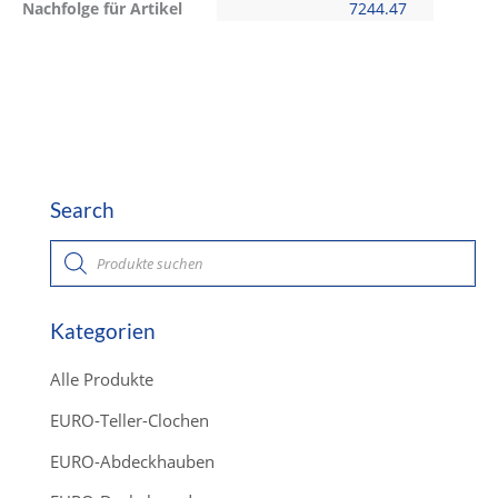
Nachfolge für Artikel
7244.47
Search
P
r
o
d
u
c
Kategorien
t
s
s
Alle Produkte
e
a
r
EURO-Teller-Clochen
c
h
EURO-Abdeckhauben