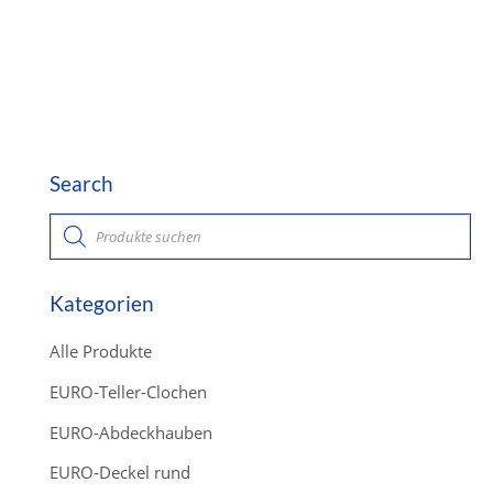
Search
P
r
o
d
u
c
Kategorien
t
s
s
Alle Produkte
e
a
r
EURO-Teller-Clochen
c
h
EURO-Abdeckhauben
EURO-Deckel rund