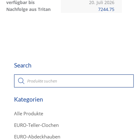
verfügbar bis
20. Juli 2026
Nachfolge aus Tritan
7244.75
Search
P
r
o
d
u
c
Kategorien
t
s
s
Alle Produkte
e
a
r
EURO-Teller-Clochen
c
h
EURO-Abdeckhauben